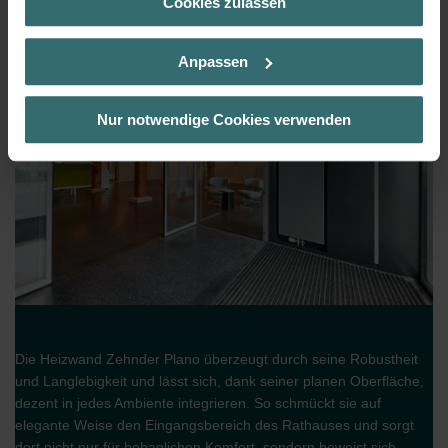
Cookies zulassen
Informationen möglicherweise mit weiteren Daten
zusammen, die Sie bereitgestellt haben oder die sie im
Rahmen Ihrer Nutzung der Dienste gesammelt haben. Sie
Anpassen
geben die Einwilligung zu unseren Cookies, wenn Sie in
deren Verwendung eingewilligt haben.
Laut Gesetz können wir Cookies auf Ihrem Gerät
Nur notwendige Cookies verwenden
speichern, wenn diese für den Betrieb dieser Seite
unbedingt notwendig sind (Kategorie „Notwendig“). Für
alle anderen Cookie-Typen benötigen wir Ihre Einwilligung.
Diese Seite verwendet unterschiedliche Cookie-Typen.
Einige Cookies werden von Drittparteien platziert, die auf
unseren Seiten erscheinen.
Sie können Ihre Einwilligung jederzeit von der Cookie-
Erklärung auf unserer Website ändern oder widerrufen.
Die Heizwand Zehnder Plano überzeugt durch seine Robustheit
und Langlebigkeit und lässt sich, dank seiner planen Oberfläche,
dezent in jedes Ambiente integrieren. So schmückt sie auf
elegante Weise den Eingangsbereich des Rathauses und sorgt
dort nicht nur für behaglichen Komfort, sondern beweist sich