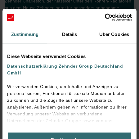
Zehnder Charleston, der Klassiker unter den Röhren-Radiatoren
aus dem Hause Zehnder, sorgt für besonders angenehme
Strahlungswärme und bietet eine große
Wärmeübertragungsfläche, was aufgrund des
Wärmeerzeugerwechsels in der Alten Mühle notwendig wurde.
Zustimmung
Details
Über Cookies
Diese Webseite verwendet Cookies
Datenschutzerklärung Zehnder Group Deutschland
GmbH
Wir verwenden Cookies, um Inhalte und Anzeigen zu
personalisieren, Funktionen für soziale Medien anbieten
zu können und die Zugriffe auf unsere Website zu
analysieren. Außerdem geben wir Informationen zu Ihrer
Verwendung unserer Website an verbundene
Unternehmen der Zehnder-Gruppe sowie von uns
beauftragte Dienstleister zum Zweck der Werbung und
Analysen weiter. Unsere Dienstleister führen diese