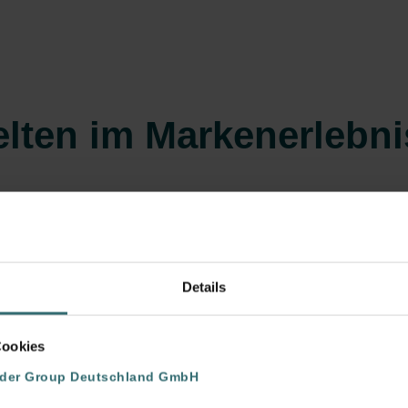
elten im Markenerlebn
en „Pop-ups“, präsentieren die Lösungen von Zehnder in jewei
tive
ein und bilden auf der Rückseite die
technische Ebene
ab
Details
Cookies
Pop-up Kinderzimmer
nder Group Deutschland GmbH