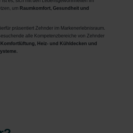
r ist es, sich mit den Lebensgewohnheiten im
etzen, um
Raumkomfort, Gesundheit und
ierfür präsentiert Zehnder im Markenerlebnisraum.
 Besuchende alle Kompetenzbereiche von Zehnder
 Komfortlüftung, Heiz- und Kühldecken und
systeme.