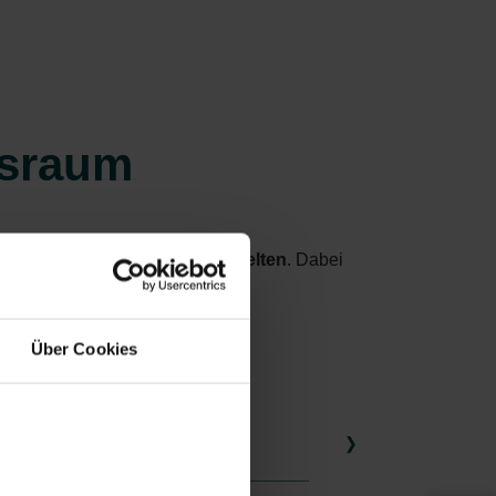
israum
ls
unterschiedlichen Lebenswelten
. Dabei
.
Über Cookies
Pop-up Badezimmer
Pop-up B