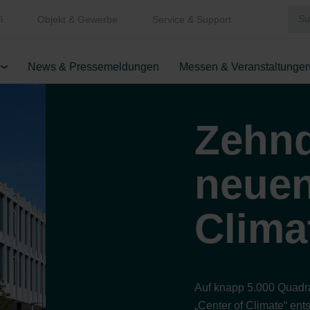
i
Objekt & Gewerbe
Service & Support
News & Pressemeldungen
Messen & Veranstaltunge
Zehnd
neuen
Clima
Auf knapp 5.000 Quadra
„Center of Climate“ ent