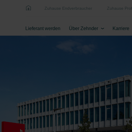
Zuhause Endverbraucher
Zuhause Prof
Lieferant werden
Über Zehnder
Karriere