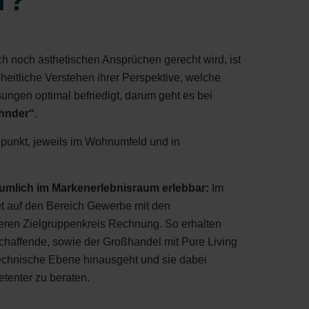
r?
 noch ästhetischen Ansprüchen gerecht wird, ist
heitliche Verstehen ihrer Perspektive, welche
ungen optimal befriedigt, darum geht es bei
ehnder“
.
elpunkt, jeweils im Wohnumfeld und in
äumlich im Markenerlebnisraum erlebbar:
Im
t auf den Bereich Gewerbe mit den
ßeren Zielgruppenkreis Rechnung. So erhalten
haffende, sowie der Großhandel mit Pure Living
echnische Ebene hinausgeht und sie dabei
etenter zu beraten.