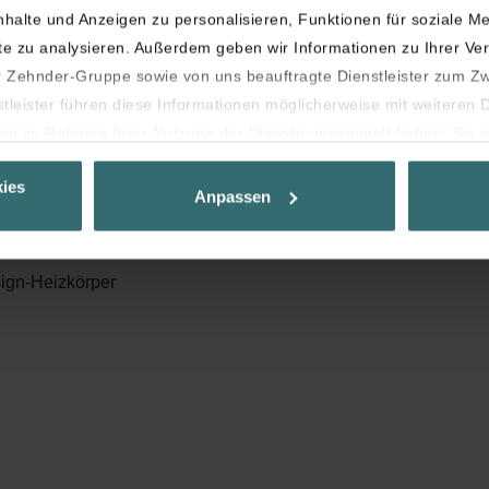
halte und Anzeigen zu personalisieren, Funktionen für soziale M
ite zu analysieren. Außerdem geben wir Informationen zu Ihrer V
Zehnder-Gruppe sowie von uns beauftragte Dienstleister zum Z
stleister führen diese Informationen möglicherweise mit weiteren
e sie im Rahmen Ihrer Nutzung der Dienste gesammelt haben. Sie g
 deren Verwendung eingewilligt haben.
ies
es auf Ihrem Gerät speichern, wenn diese für den Betrieb dieser 
Anpassen
 Für alle anderen Cookie-Typen benötigen wir Ihre Einwilligung.
hiedliche Cookie-Typen. Einige Cookies werden von Drittparteien p
sign-Heizkörper
jederzeit von der Cookie-Erklärung auf unserer Website ändern od