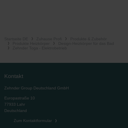
Startseite DE
Zuhause Profi
Produkte & Zubehör
Produkte Heizkörper
Design-Heizkörper für das Bad
Zehnder Toga - Elektrobetrieb
Kontakt
Zehnder Group Deutschland GmbH
Europastraße 10
77933 Lahr
Deutschland
Zum Kontaktformular