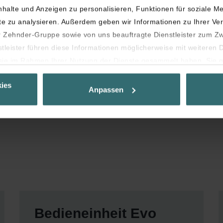
 Zehnder EVO 1 / 2 / 3
halte und Anzeigen zu personalisieren, Funktionen für soziale M
ite zu analysieren. Außerdem geben wir Informationen zu Ihrer V
Zehnder-Gruppe sowie von uns beauftragte Dienstleister zum Z
stleister führen diese Informationen möglicherweise mit weiteren
e sie im Rahmen Ihrer Nutzung der Dienste gesammelt haben. Sie g
 deren Verwendung eingewilligt haben.
ies
es auf Ihrem Gerät speichern, wenn diese für den Betrieb dieser 
Anpassen
 Für alle anderen Cookie-Typen benötigen wir Ihre Einwilligung.
hiedliche Cookie-Typen. Einige Cookies werden von Drittparteien p
jederzeit von der Cookie-Erklärung auf unserer Website ändern od
Bedieneinheit Evo