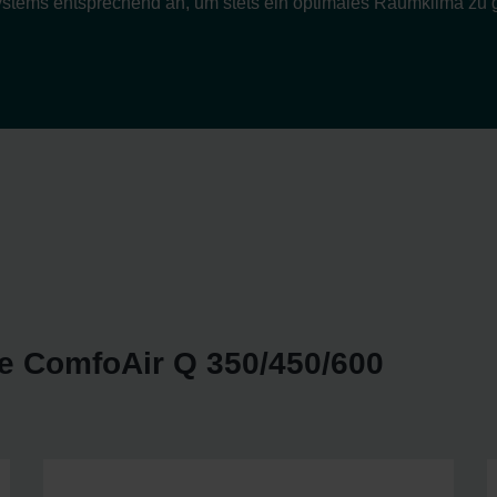
stems entsprechend an, um stets ein optimales Raumklima zu 
e ComfoAir Q 350/450/600