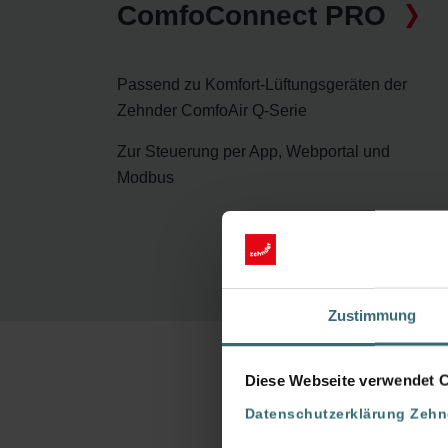
ComfoConnect PRO
Passend zu Komfort-Lüftungsgeräten der
Zehnder ComfoAir Q-Serie
Zur Steuerung per App, Webportal und
Modbus
Zustimmung
Diese Webseite verwendet 
Datenschutzerklärung Zeh