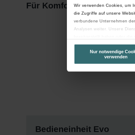
Für Komfort-Lüftungsgeräte
Wir verwenden Cookies, um In
die Zugriffe auf unsere Webs
verbundene Unternehmen der 
Analysen weiter. Unsere Dien
bereitgestellt haben oder di
unseren Cookies, wenn Sie in
Nur notwendige Cook
Laut Gesetz können wir Cooki
verwenden
sind (Kategorie „Notwendig“).
Diese Seite verwendet untersc
Seiten erscheinen.
Sie können Ihre Einwilligung 
Bedieneinheit Evo