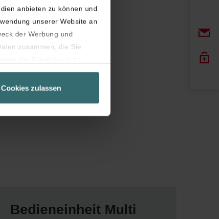
edien anbieten zu können und
erwendung unserer Website an
weck der Werbung und
 Daten zusammen, die Sie
eben die Einwilligung zu
Seite unbedingt notwendig
Cookies zulassen
latziert, die auf unseren
er widerrufen.
Bedieneinheit Multi