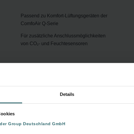
Passend zu Komfort-Lüftungsgeräten der
ComfoAir Q-Serie
Für zusätzliche Anschlussmöglichkeiten
von CO₂- und Feuchtesensoren
Details
Cookies
nder Group Deutschland GmbH