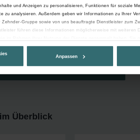
n, sind und werden immer vielfältiger. Die
halte und Anzeigen zu personalisieren, Funktionen für soziale M
er Live Online-Schulungen bis hin zu der
ite zu analysieren. Außerdem geben wir Informationen zu Ihrer V
wann es für Sie am Besten in Ihren Arbeitsalltag
Zehnder-Gruppe sowie von uns beauftragte Dienstleister zum Z
den und gemäß dem Titel des Schulungsprogramms
stleister führen diese Informationen möglicherweise mit weiteren
e eine Online-Wissensplattform eingerichtet –
die
e sie im Rahmen Ihrer Nutzung der Dienste gesammelt haben. Sie g
en gebündeltes Know-how rund um gesundes
 deren Verwendung eingewilligt haben.
ies
es auf Ihrem Gerät speichern, wenn diese für den Betrieb dieser 
Anpassen
 Für alle anderen Cookie-Typen benötigen wir Ihre Einwilligung.
hiedliche Cookie-Typen. Einige Cookies werden von Drittparteien p
jederzeit von der Cookie-Erklärung auf unserer Website ändern od
im Überblick