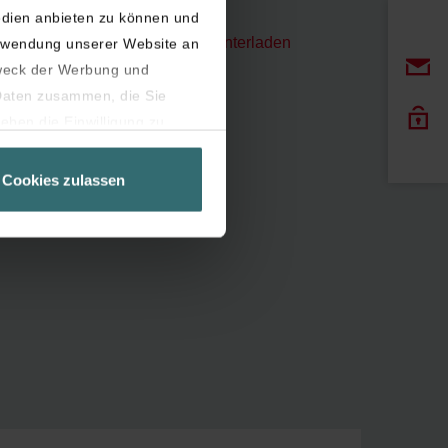
edien anbieten zu können und
Herunterladen
erwendung unserer Website an
weck der Werbung und
 Daten zusammen, die Sie
eben die Einwilligung zu
Seite unbedingt notwendig
Cookies zulassen
latziert, die auf unseren
er widerrufen.