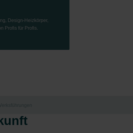
ng, Design-Heizkörper,
Profis für Profis.
erksführungen
kunft