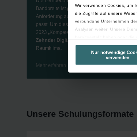
Die Lernbedarfe unserer Kunden, also von Ihne
Wir verwenden Cookies, um In
Bandbreite ist groß: von Praxis-Schulungen üb
die Zugriffe auf unsere Webs
Anforderung auf Schulungsinhalte zuzugreifen, 
verbundene Unternehmen der 
passt. Um diesen Ansprüchen gerecht zu wer
Analysen weiter. Unsere Dien
2023 „Kompetenz ist Zukunft“, haben wir für Si
bereitgestellt haben oder di
Zehnder DigitalAkademie
. Diese bietet Ihn
unseren Cookies, wenn Sie in
Raumklima.
Nur notwendige Cook
Laut Gesetz können wir Cooki
verwenden
sind (Kategorie „Notwendig“).
Mehr erfahren
Diese Seite verwendet untersc
Seiten erscheinen.
Sie können Ihre Einwilligung 
Unsere Schulungsformate 