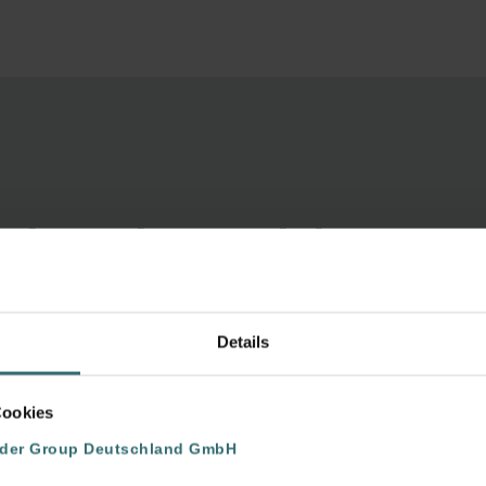
nd Design-Heizkörper
Details
Raumklima
demie
Cookies
nder Group Deutschland GmbH