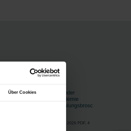
Über Cookies
Zehnder
Akademie
Schulungsbrosc
hüre
17.07.2026
PDF, 4
MB