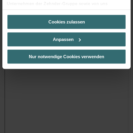
Unternehmen der Zehnder-Gruppe sowie von uns
beauftragte Dienstleister zum Zweck der Werbung und
Analysen weiter. Unsere Dienstleister führen diese
Cookies zulassen
Informationen möglicherweise mit weiteren Daten
zusammen, die Sie bereitgestellt haben oder die sie im
Rahmen Ihrer Nutzung der Dienste gesammelt haben. Sie
Anpassen
geben die Einwilligung zu unseren Cookies, wenn Sie in
deren Verwendung eingewilligt haben.
Laut Gesetz können wir Cookies auf Ihrem Gerät
Nur notwendige Cookies verwenden
speichern, wenn diese für den Betrieb dieser Seite
unbedingt notwendig sind (Kategorie „Notwendig“). Für
alle anderen Cookie-Typen benötigen wir Ihre Einwilligung.
Diese Seite verwendet unterschiedliche Cookie-Typen.
Einige Cookies werden von Drittparteien platziert, die auf
unseren Seiten erscheinen.
Sie können Ihre Einwilligung jederzeit von der Cookie-
Erklärung auf unserer Website ändern oder widerrufen.