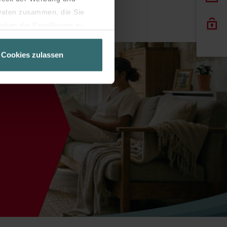
 Daten zusammen, die Sie
eben die Einwilligung zu
Seite unbedingt notwendig
Cookies zulassen
latziert, die auf unseren
er widerrufen.