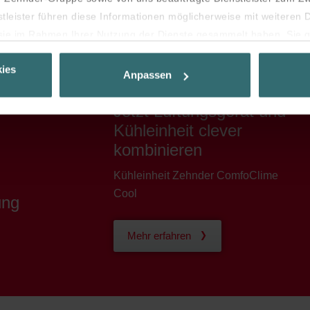
stleister führen diese Informationen möglicherweise mit weiteren
e sie im Rahmen Ihrer Nutzung der Dienste gesammelt haben. Sie g
 deren Verwendung eingewilligt haben.
ies
es auf Ihrem Gerät speichern, wenn diese für den Betrieb dieser 
Anpassen
 Für alle anderen Cookie-Typen benötigen wir Ihre Einwilligung.
hiedliche Cookie-Typen. Einige Cookies werden von Drittparteien p
Jetzt Lüftungsgerät und
Kühleinheit clever
jederzeit von der Cookie-Erklärung auf unserer Website ändern od
kombinieren
Kühleinheit Zehnder ComfoClime
Cool
ung
Mehr erfahren