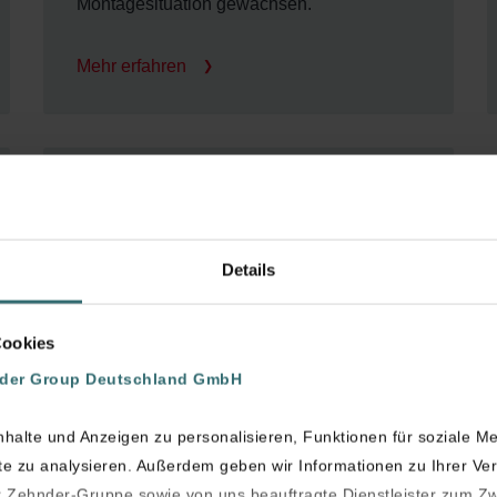
Montagesituation gewachsen.
Mehr erfahren
Design-Abdeckgitter
und Ventile
Details
Wir bieten eine große Auswahl an
Abdeckgittern für Zu- und Abluftdurchlässe.
Cookies
nder Group Deutschland GmbH
Mehr erfahren
halte und Anzeigen zu personalisieren, Funktionen für soziale M
ite zu analysieren. Außerdem geben wir Informationen zu Ihrer V
Zehnder-Gruppe sowie von uns beauftragte Dienstleister zum Z