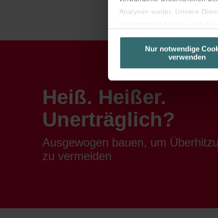
Analysen weiter. Unsere Dien
bereitgestellt haben oder di
unseren Cookies, wenn Sie in
Nur notwendige Cook
Laut Gesetz können wir Cooki
verwenden
sind (Kategorie „Notwendig“).
Diese Seite verwendet untersc
Seiten erscheinen.
Heiß. Heißer.
Sie können Ihre Einwilligung 
Unerträglich?
Ausgewogen bauen, um Überhitz
zu vermeiden