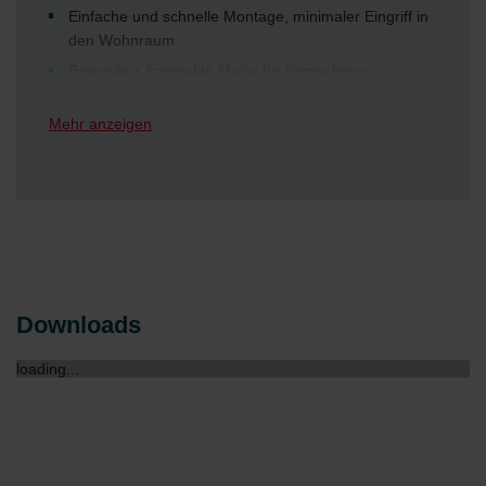
Einfache und schnelle Montage, minimaler Eingriff in
den Wohnraum
Besonders kompakte Maße für formschöne
Integration in den Wohnraum
Mehr anzeigen
Innen- und Außenhaube sind mit Farbe streichbar für
individuelle Optik
Staubfreie Raumluft und höchste Hygiene durch die
optimale Abstimmung von Komfort-Lüftungsgerät und
Original-Filter von Zehnder (konform Luftfilternorm
ISO 16890)
Laibungsmodul zur nahezu unsichtbaren Führung
der Außen- und Fortluft über die Fensterlaibung
Downloads
Maßgeschneiderter Bedienkomfort:
Von der einfachen integrierten und/oder externen
loading...
Bedieneinheit oder vollautomatisch bedarfsgerechten
Lüftung mittels Sensoren, bis hin zur zentralen
Funkvernetzung ist alles möglich.
Zertifiziert nach Passiv Haus Kriterien