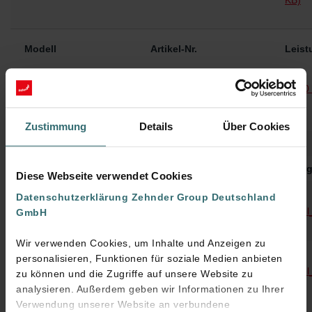
KB)
Modell
Artikel-Nr.
Leist
CSP50-PRM-FRT-
PLS - ComfoSpot 50
CA50 
Außenwandhaube
527007210
KB)
Kunststoff ohne
Wandeinbaurohr
Zustimmung
Details
Über Cookies
Steuerung
Energieeffizienzklasse
Energ
Diese Webseite verwendet Cookies
EU-
Datenschutzerklärung Zehnder Group Deutschland
Energieeffizienzklasse
Label
GmbH
– Handsteuerung
KB)
Wir verwenden Cookies, um Inhalte und Anzeigen zu
EU-
personalisieren, Funktionen für soziale Medien anbieten
Energieeffizienzklasse
– Steuerung nach
Label
zu können und die Zugriffe auf unsere Website zu
örtlichem Bedarf
KB)
analysieren. Außerdem geben wir Informationen zu Ihrer
Verwendung unserer Website an verbundene