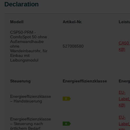
Schadstoff- und Emissionsgeprüft nach den Sentinel
Declaration
Haus Institut Kriterien. Dies beinhaltet den Ausschluss
von gefährlichen Inhaltsstoffen und stellt strenge
Anforderungen an die Emission von Schadstoffen in
Modell
Artikel-Nr.
Leist
die Raumluft. (Prüfung nach DIN EN 16516)
CSP50-PRM -
ComfoSpot 50 ohne
Außenwandhaube
CA50 
ohne
527008580
KB)
Wandeinbaurohr, für
Einbau mit
Laibungsmodul
Steuerung
Energieeffizienzklasse
Energ
EU-
Energieeffizienzklasse
Label
– Handsteuerung
KB)
EU-
Energieeffizienzklasse
– Steuerung nach
Label
örtlichem Bedarf