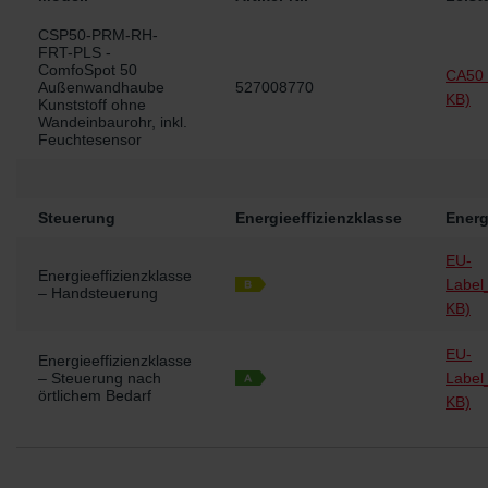
CSP50-PRM-RH-
FRT-PLS -
ComfoSpot 50
CA50 
Außenwandhaube
527008770
KB)
Kunststoff ohne
Wandeinbaurohr, inkl.
Feuchtesensor
Steuerung
Energieeffizienzklasse
Energ
EU-
Energieeffizienzklasse
Label
– Handsteuerung
KB)
EU-
Energieeffizienzklasse
– Steuerung nach
Label
örtlichem Bedarf
KB)