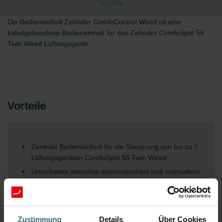
Vorteile
Die Bedieneinheit Zehnder ComfoControl Wired ist eine
kabelgebundene Bedieneinheit für das Zehnder ComfoSpot 55
Twin Wired Lüftungsgerät.
Vorteile
Zentrale Bedieneinheit für die Steuerung von bis zu 7
Lüftungsgeräten ComfoSpot 55 Twin Wired
Umschalten zwischen automatischem und manuellem
Modus
Umschalten zwischen Lüften (mit WRG) oder
Querlüften (ohne WRG)
Zustimmung
Details
Über Cookies
Schlafmodus