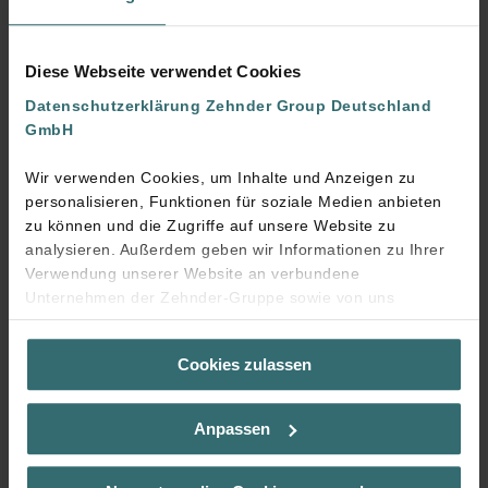
Filteranzeige
Integrierte Sensorik: T, Feuchte
Diese Webseite verwendet Cookies
Datenschutzerklärung Zehnder Group Deutschland
GmbH
Wir verwenden Cookies, um Inhalte und Anzeigen zu
personalisieren, Funktionen für soziale Medien anbieten
zu können und die Zugriffe auf unsere Website zu
analysieren. Außerdem geben wir Informationen zu Ihrer
Verwendung unserer Website an verbundene
Downloads
Unternehmen der Zehnder-Gruppe sowie von uns
beauftragte Dienstleister zum Zweck der Werbung und
loading...
Analysen weiter. Unsere Dienstleister führen diese
Cookies zulassen
Informationen möglicherweise mit weiteren Daten
zusammen, die Sie bereitgestellt haben oder die sie im
Rahmen Ihrer Nutzung der Dienste gesammelt haben. Sie
Anpassen
geben die Einwilligung zu unseren Cookies, wenn Sie in
Startseite DE
Zuhause Profi
Produkte & Zubehör
deren Verwendung eingewilligt haben.
Produkte Wohnraumlüftung
Steuerungen und Sensoren