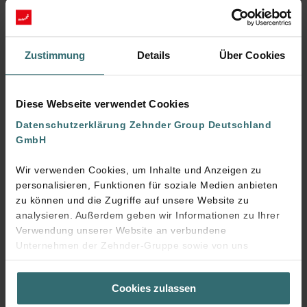
Hygiene und vereinfacht die Reinigung.
Flexibel und einfach zu handhaben: Dank der
welligen Außenhaut ist das Rohr extrem flexibel und
Zustimmung
Details
Über Cookies
ermöglicht eine sichere Handhabung bei maximaler
Biegbarkeit und Ringsteifigkeit.
Mehr anzeigen
Diese Webseite verwendet Cookies
Datenschutzerklärung Zehnder Group Deutschland
GmbH
Wir verwenden Cookies, um Inhalte und Anzeigen zu
personalisieren, Funktionen für soziale Medien anbieten
zu können und die Zugriffe auf unsere Website zu
Downloads
analysieren. Außerdem geben wir Informationen zu Ihrer
Verwendung unserer Website an verbundene
loading...
Unternehmen der Zehnder-Gruppe sowie von uns
beauftragte Dienstleister zum Zweck der Werbung und
Analysen weiter. Unsere Dienstleister führen diese
Cookies zulassen
Informationen möglicherweise mit weiteren Daten
zusammen, die Sie bereitgestellt haben oder die sie im