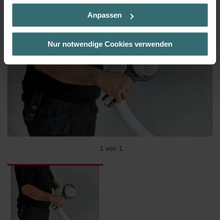
Rahmen Ihrer Nutzung der Dienste gesammelt haben. Sie
Anpassen
geben die Einwilligung zu unseren Cookies, wenn Sie in
deren Verwendung eingewilligt haben.
Laut Gesetz können wir Cookies auf Ihrem Gerät
Nur notwendige Cookies verwenden
speichern, wenn diese für den Betrieb dieser Seite
unbedingt notwendig sind (Kategorie „Notwendig“). Für
alle anderen Cookie-Typen benötigen wir Ihre Einwilligung.
Diese Seite verwendet unterschiedliche Cookie-Typen.
Einige Cookies werden von Drittparteien platziert, die auf
unseren Seiten erscheinen.
Sie können Ihre Einwilligung jederzeit von der Cookie-
Erklärung auf unserer Website ändern oder widerrufen.
1 von 1