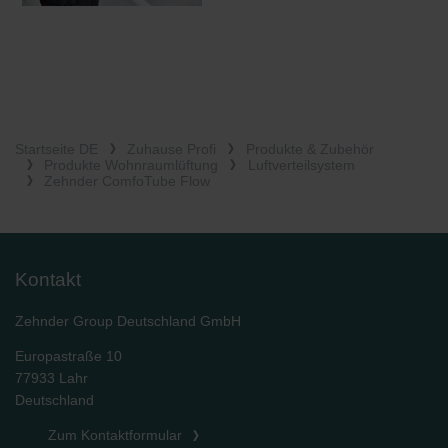
Startseite DE
Zuhause Profi
Produkte & Zubehör
Produkte Wohnraumlüftung
Luftverteilsystem
Zehnder ComfoTube Flow
Kontakt
Zehnder Group Deutschland GmbH
Europastraße 10
77933 Lahr
Deutschland
Zum Kontaktformular