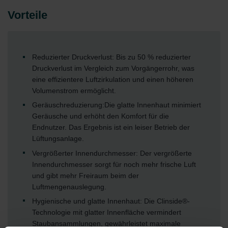
Vorteile
Reduzierter Druckverlust: Bis zu 50 % reduzierter
Druckverlust im Vergleich zum Vorgängerrohr, was
eine effizientere Luftzirkulation und einen höheren
Volumenstrom ermöglicht.
Geräuschreduzierung:
Die glatte Innenhaut minimiert
Geräusche und erhöht den Komfort für die
Endnutzer. Das Ergebnis ist ein leiser Betrieb der
Lüftungsanlage.
Vergrößerter Innendurchmesser: Der vergrößerte
Innendurchmesser sorgt für noch mehr frische Luft
und gibt mehr Freiraum beim der
Luftmengenauslegung.
Hygienische und glatte Innenhaut: Die Clinside®-
Technologie mit glatter Innenfläche vermindert
Staubansammlungen, gewährleistet maximale