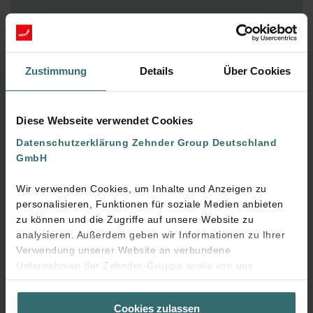
Hohe Leistungsfähigkeit: Große Luftmengen dank
Zwei oder Dreifachanschluss
Vielseitig einsetzbar: Für Wand und Bodenmontage
Zustimmung
Details
Über Cookies
geeignet
Flexibel in jeder Bauweise: Problemloser Einbau in
Holz- und Massivkonstruktionen
Diese Webseite verwendet Cookies
Einfache Luftmengenregelung: Mit Zehnder
Datenschutzerklärung Zehnder Group Deutschland
ComfoSet präzise einstellbar
GmbH
Rundum geschützt: Inklusive integriertem
Bautenschutz für eine sichere Installation
Wir verwenden Cookies, um Inhalte und Anzeigen zu
personalisieren, Funktionen für soziale Medien anbieten
zu können und die Zugriffe auf unsere Website zu
analysieren. Außerdem geben wir Informationen zu Ihrer
Verwendung unserer Website an verbundene
Unternehmen der Zehnder-Gruppe sowie von uns
beauftragte Dienstleister zum Zweck der Werbung und
Analysen weiter. Unsere Dienstleister führen diese
Cookies zulassen
Informationen möglicherweise mit weiteren Daten