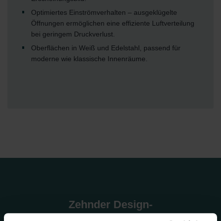
Optimiertes Einströmverhalten – ausgeklügelte
Öffnungen ermöglichen eine effiziente Luftverteilung
bei geringem Druckverlust.
Oberflächen in Weiß und Edelstahl, passend für
moderne wie klassische Innenräume.
Zehnder Design-
Abdeckgitter