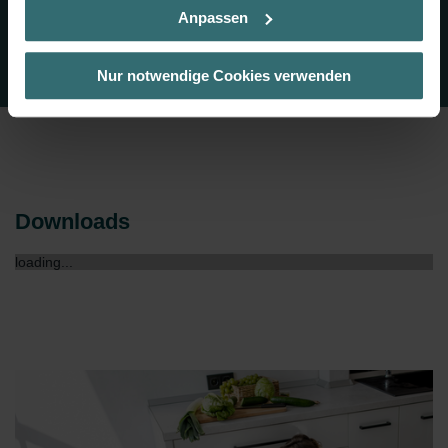
Rahmen Ihrer Nutzung der Dienste gesammelt haben. Sie
Anpassen
geben die Einwilligung zu unseren Cookies, wenn Sie in
deren Verwendung eingewilligt haben.
Laut Gesetz können wir Cookies auf Ihrem Gerät
Nur notwendige Cookies verwenden
speichern, wenn diese für den Betrieb dieser Seite
unbedingt notwendig sind (Kategorie „Notwendig“). Für
alle anderen Cookie-Typen benötigen wir Ihre Einwilligung.
Diese Seite verwendet unterschiedliche Cookie-Typen.
Einige Cookies werden von Drittparteien platziert, die auf
unseren Seiten erscheinen.
Downloads
Sie können Ihre Einwilligung jederzeit von der Cookie-
Erklärung auf unserer Website ändern oder widerrufen.
loading...