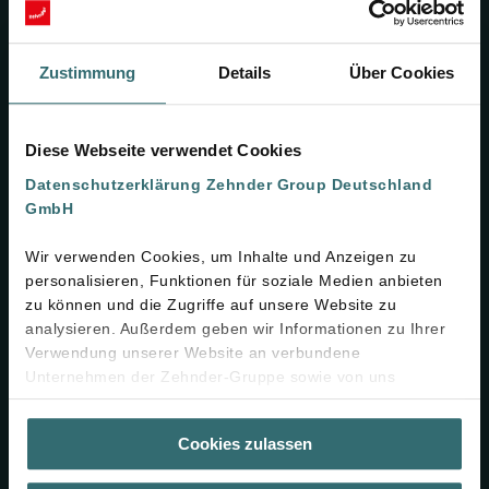
Wo frische Luft auf perfektes
Design trifft
Zustimmung
Details
Über Cookies
Die Design-Abdeckgitter sind der einzige sichtbare Teil eines
Komfort-Lüftungssystems – deshalb sollten sie harmonisch in
Diese Webseite verwendet Cookies
jedes Zuhause passen. Entdecken Sie unser neues Portfolio!
Datenschutzerklärung Zehnder Group Deutschland
GmbH
Mehr erfahren
Wir verwenden Cookies, um Inhalte und Anzeigen zu
personalisieren, Funktionen für soziale Medien anbieten
zu können und die Zugriffe auf unsere Website zu
analysieren. Außerdem geben wir Informationen zu Ihrer
Verwendung unserer Website an verbundene
Unternehmen der Zehnder-Gruppe sowie von uns
beauftragte Dienstleister zum Zweck der Werbung und
Analysen weiter. Unsere Dienstleister führen diese
Cookies zulassen
Informationen möglicherweise mit weiteren Daten
zusammen, die Sie bereitgestellt haben oder die sie im