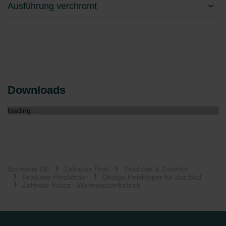
Ausführung verchromt
Downloads
loading...
Startseite DE
Zuhause Profi
Produkte & Zubehör
Produkte Heizkörper
Design-Heizkörper für das Bad
Zehnder Yucca - Warmwasserbetrieb