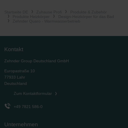
Startseite DE
Zuhause Profi
Produkte & Zubehör
Produkte Heizkörper
Design-Heizkörper für das Bad
Zehnder Quaro - Warmwasserbetrieb
Kontakt
Zehnder Group Deutschland GmbH
Europastraße 10
77933 Lahr
Deutschland
Zum Kontaktformular
+49 7821 586-0
Unternehmen