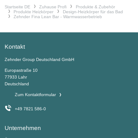
Startseite DE
Zuhause Profi
Produkte & Zubehör
Produkte Heizkörper
Design-Heizkörper für das Bad
Zehnder Fina Lean Bar - Warmwasserbetrieb
Kontakt
Zehnder Group Deutschland GmbH
Europastraße 10
77933 Lahr
Deutschland
Zum Kontaktformular
+49 7821 586-0
Unternehmen