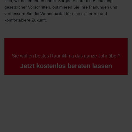
sind, wir helfen Ihnen dabei. Sorgen Sie für die Einhaltung
gesetzlicher Vorschriften, optimieren Sie Ihre Planungen und
verbessern Sie die Wohnqualität für eine sicherere und
komfortablere Zukunft.
Sie wollen bestes Raumklima das ganze Jahr über?
Jetzt kostenlos beraten lassen