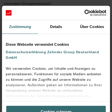
minimalem Energieverbrauch!
Mehr zur Kühleinheit erfahren
Zustimmung
Details
Über Cookies
Diese Webseite verwendet Cookies
Datenschutzerklärung Zehnder Group Deutschland
GmbH
Wir verwenden Cookies, um Inhalte und Anzeigen zu
personalisieren, Funktionen für soziale Medien anbieten
zu können und die Zugriffe auf unsere Website zu
analysieren. Außerdem geben wir Informationen zu Ihrer
Verwendung unserer Website an verbundene
Mehr Komfort
Unternehmen der Zehnder-Gruppe sowie von uns
beauftragte Dienstleister zum Zweck der Werbung und
Wesentlich komfortabler als Klimaanlagen – die Luft wird
Analysen weiter. Unsere Dienstleister führen diese
nicht nur gefiltert, sondern gleichzeitig auch vortemperiert
Cookies zulassen