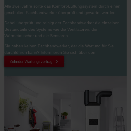
Alle zwei Jahre sollte das Komfort-Lüftungssystem durch einen
geschulten Fachhandwerker überprüft und gewartet werden.
Dabei überprüft und reinigt der Fachhandwerker die einzelnen
Bestandteile des Systems wie die Ventilatoren, den
Wärmetauscher und die Sensoren.
Sie haben keinen Fachhandwerker, der die Wartung für Sie
durchführen kann? Informieren Sie sich über den
.
Zehnder Wartungsvertrag