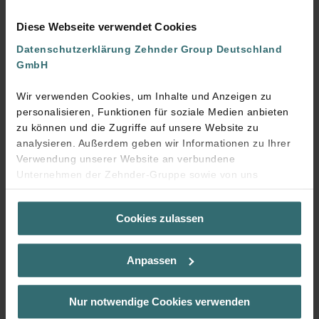
Diese Webseite verwendet Cookies
Datenschutzerklärung Zehnder Group Deutschland
GmbH
Wir verwenden Cookies, um Inhalte und Anzeigen zu
Zehnder Whitepaper
Gesundes Wohnen
personalisieren, Funktionen für soziale Medien anbieten
zu können und die Zugriffe auf unsere Website zu
26.05.2026
analysieren. Außerdem geben wir Informationen zu Ihrer
PDF, 454 KB
Verwendung unserer Website an verbundene
Unternehmen der Zehnder-Gruppe sowie von uns
beauftragte Dienstleister zum Zweck der Werbung und
Analysen weiter. Unsere Dienstleister führen diese
Cookies zulassen
Informationen möglicherweise mit weiteren Daten
Herunterladen
zusammen, die Sie bereitgestellt haben oder die sie im
Rahmen Ihrer Nutzung der Dienste gesammelt haben. Sie
Anpassen
geben die Einwilligung zu unseren Cookies, wenn Sie in
deren Verwendung eingewilligt haben.
Laut Gesetz können wir Cookies auf Ihrem Gerät
Nur notwendige Cookies verwenden
speichern, wenn diese für den Betrieb dieser Seite