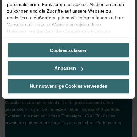
personalisieren, Funktionen für soziale Medien anbieten
zu können und die Zugriffe auf unsere Website zu
analysieren. Außerdem geben wir Informationen zu Ihrer
Verwendung unserer Website an verbundene
Unternehmen der Zehnder-Gruppe sowie von uns
beauftragte Dienstleister zum Zweck der Werbung und
Analysen weiter. Unsere Dienstleister führen diese
Cookies zulassen
Informationen möglicherweise mit weiteren Daten
zusammen, die Sie bereitgestellt haben oder die sie im
Rahmen Ihrer Nutzung der Dienste gesammelt haben. Sie
Anpassen
geben die Einwilligung zu unseren Cookies, wenn Sie in
deren Verwendung eingewilligt haben.
Die Elementbauweise ermöglicht die Anpassung an bauliche
Laut Gesetz können wir Cookies auf Ihrem Gerät
Nur notwendige Cookies verwenden
Gegebenheiten jeder Art und verleiht dem Heizkörper seine
speichern, wenn diese für den Betrieb dieser Seite
transparente Optik. Die elegante Zeitlosigkeit des Design-
unbedingt notwendig sind (Kategorie „Notwendig“). Für
Klassikers harmoniert ideal mit dem puristisch und offen
alle anderen Cookie-Typen benötigen wir Ihre Einwilligung.
gestaltetem Foyer. So beheizen heute insgesamt 9 Zehnder
Diese Seite verwendet unterschiedliche Cookie-Typen.
Excelsior in einem schlichten Dunkelgrau (RAL 7048) das
Einige Cookies werden von Drittparteien platziert, die auf
erweiterte und modernisierte Foyer des Lahrer Parktheaters.
unseren Seiten erscheinen.
Sie können Ihre Einwilligung jederzeit von der Cookie-