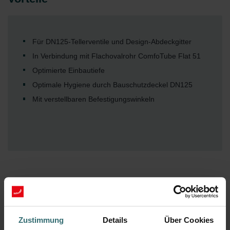
Für DN125-Tellerventile und Design-Abdeckgitter
In Verbindung mit Flachovalrohr ComfoTube Flat 51
Optimierte Einbautiefe
Optimale Hygiene durch Bauschutzdeckel DN125
Mit verstellbaren Befestigungswinkeln
Downloads
Zustimmung
Details
Über Cookies