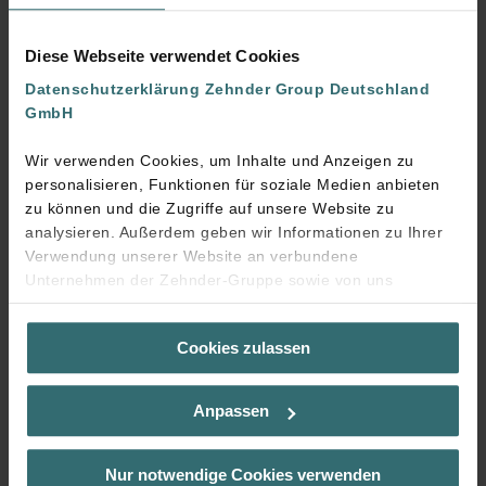
loading...
Diese Webseite verwendet Cookies
Datenschutzerklärung Zehnder Group Deutschland
GmbH
Wir verwenden Cookies, um Inhalte und Anzeigen zu
personalisieren, Funktionen für soziale Medien anbieten
zu können und die Zugriffe auf unsere Website zu
analysieren. Außerdem geben wir Informationen zu Ihrer
Verwendung unserer Website an verbundene
Unternehmen der Zehnder-Gruppe sowie von uns
beauftragte Dienstleister zum Zweck der Werbung und
Analysen weiter. Unsere Dienstleister führen diese
Cookies zulassen
Informationen möglicherweise mit weiteren Daten
zusammen, die Sie bereitgestellt haben oder die sie im
Rahmen Ihrer Nutzung der Dienste gesammelt haben. Sie
Anpassen
geben die Einwilligung zu unseren Cookies, wenn Sie in
deren Verwendung eingewilligt haben.
Laut Gesetz können wir Cookies auf Ihrem Gerät
Nur notwendige Cookies verwenden