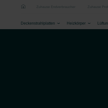
Zuhause Endverbraucher
Zuhause Prof
Deckenstrahlplatten
Heizkörper
Lüftu