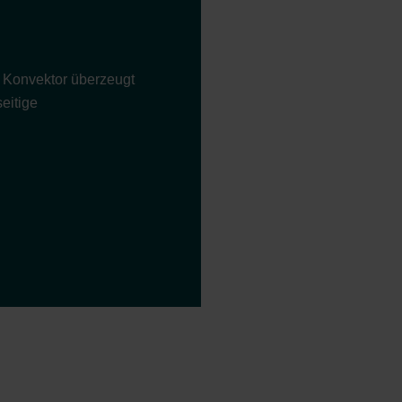
r Konvektor überzeugt
eitige