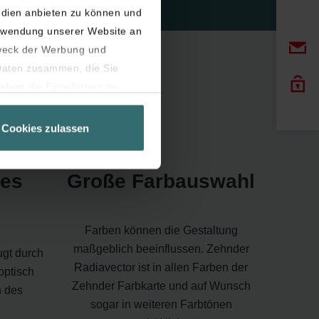
edien anbieten zu können und
erwendung unserer Website an
weck der Werbung und
 Daten zusammen, die Sie
eben die Einwilligung zu
r
Seite unbedingt notwendig
Cookies zulassen
latziert, die auf unseren
es
Große Farbauswahl
er widerrufen.
Farben können die Gestaltung
maßgeblich beeinflussen. Zehnder
gt durch
Radiavector ist in allen Farben der
optisch
Zehnder Farbkarte und auf Wunsch
n des
sogar in weiteren Farbtönen