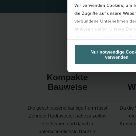
Wir verwenden Cookies, um In
die Zugriffe auf unsere Webs
verbundene Unternehmen der 
Analysen weiter. Unsere Dien
bereitgestellt haben oder di
unseren Cookies, wenn Sie in
Nur notwendige Cook
Laut Gesetz können wir Cooki
verwenden
sind (Kategorie „Notwendig“).
Diese Seite verwendet untersc
Kompakte
Seiten erscheinen.
Sie können Ihre Einwilligung 
Bauweise
W
Die geschlossene kantige Form lässt
Da die 
Zehnder Radiavector nahezu zeitlos
eig
erscheinen und damit in
Konvek
unterschiedlichste Baustile