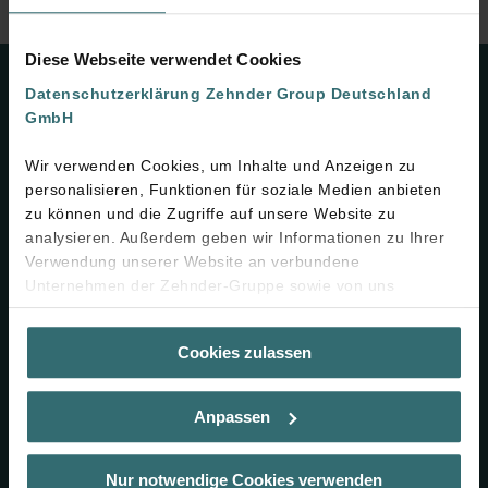
Diese Webseite verwendet Cookies
Kontakt
Datenschutzerklärung Zehnder Group Deutschland
GmbH
Zehnder Group Deutschland GmbH
Wir verwenden Cookies, um Inhalte und Anzeigen zu
Europastraße 10
personalisieren, Funktionen für soziale Medien anbieten
77933 Lahr
zu können und die Zugriffe auf unsere Website zu
Deutschland
analysieren. Außerdem geben wir Informationen zu Ihrer
Verwendung unserer Website an verbundene
Zum Kontaktformular
Unternehmen der Zehnder-Gruppe sowie von uns
beauftragte Dienstleister zum Zweck der Werbung und
+49 7821 586-0
Analysen weiter. Unsere Dienstleister führen diese
Cookies zulassen
Informationen möglicherweise mit weiteren Daten
Unternehmen
zusammen, die Sie bereitgestellt haben oder die sie im
Rahmen Ihrer Nutzung der Dienste gesammelt haben. Sie
Anpassen
Über Zehnder
geben die Einwilligung zu unseren Cookies, wenn Sie in
deren Verwendung eingewilligt haben.
News & Pressemeldungen
Laut Gesetz können wir Cookies auf Ihrem Gerät
Nur notwendige Cookies verwenden
Messen & Veranstaltungen