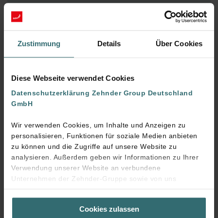
Saubere Luft am Arbeitsplatz ist unverzichtbar!
Entdecken Sie unsere Lösungen für Unternehmen.
Mehr erfahren
Zustimmung
Details
Über Cookies
Diese Webseite verwendet Cookies
Kontakt
Datenschutzerklärung Zehnder Group Deutschland
GmbH
Sie haben Fragen zu unseren Produkten,
Dienstleistungen oder Zehnder allgemein? Wir helfen
Wir verwenden Cookies, um Inhalte und Anzeigen zu
Ihnen gerne weiter.
personalisieren, Funktionen für soziale Medien anbieten
zu können und die Zugriffe auf unsere Website zu
Mehr erfahren
analysieren. Außerdem geben wir Informationen zu Ihrer
Verwendung unserer Website an verbundene
Unternehmen der Zehnder-Gruppe sowie von uns
beauftragte Dienstleister zum Zweck der Werbung und
Analysen weiter. Unsere Dienstleister führen diese
Services
Cookies zulassen
Informationen möglicherweise mit weiteren Daten