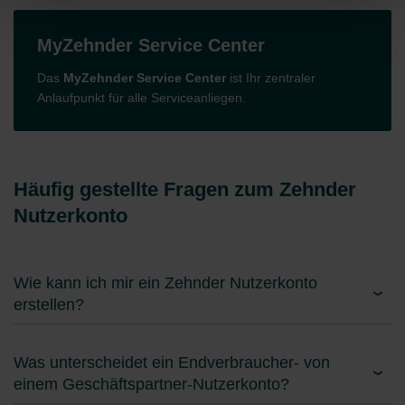
Diese Seite verwendet unterschiedliche Cookie-Typen.
Einige Cookies werden von Drittparteien platziert, die auf
MyZehnder Service Center
unseren Seiten erscheinen.
Sie können Ihre Einwilligung jederzeit von der Cookie-
Das
MyZehnder Service Center
ist Ihr zentraler
Erklärung auf unserer Website ändern oder widerrufen.
Anlaufpunkt für alle Serviceanliegen.
Häufig gestellte Fragen zum Zehnder
Nutzerkonto
Wie kann ich mir ein Zehnder Nutzerkonto
erstellen?
Was unterscheidet ein Endverbraucher- von
einem Geschäftspartner-Nutzerkonto?