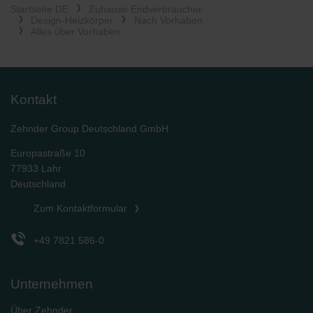
Startseite DE
Zuhause Endverbraucher
Design-Heizkörper
Nach Vorhaben
Alles über Vorhaben
Kontakt
Zehnder Group Deutschland GmbH
Europastraße 10
77933 Lahr
Deutschland
Zum Kontaktformular
+49 7821 586-0
Unternehmen
Über Zehnder