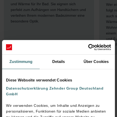
und Wärme für Ihr Bad. Sie eignen sich
Wer ei
perfekt zum Aufhängen von Handtüchern und
folgt 
verleihen Ihrem modernen Badezimmer eine
auch s
besondere Optik.
Wärme
Wohnr
einem
und Fu
einer 
Zustimmung
Details
Über Cookies
Diese Webseite verwendet Cookies
Datenschutzerklärung Zehnder Group Deutschland
GmbH
Häufig gestellte Fragen
Wir verwenden Cookies, um Inhalte und Anzeigen zu
personalisieren, Funktionen für soziale Medien anbieten
zu können und die Zugriffe auf unsere Website zu