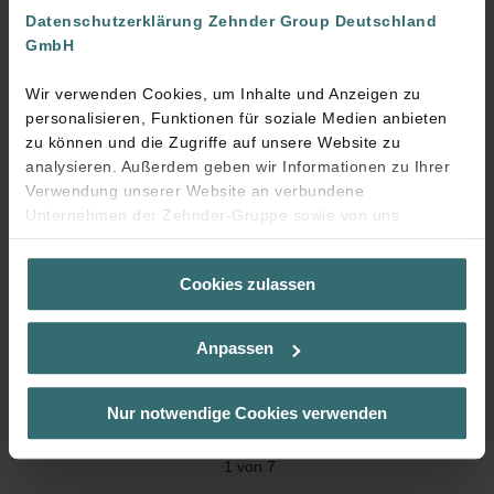
Datenschutzerklärung Zehnder Group Deutschland
GmbH
Wir verwenden Cookies, um Inhalte und Anzeigen zu
personalisieren, Funktionen für soziale Medien anbieten
zu können und die Zugriffe auf unsere Website zu
analysieren. Außerdem geben wir Informationen zu Ihrer
Verwendung unserer Website an verbundene
Unternehmen der Zehnder-Gruppe sowie von uns
beauftragte Dienstleister zum Zweck der Werbung und
Analysen weiter. Unsere Dienstleister führen diese
Cookies zulassen
Informationen möglicherweise mit weiteren Daten
zusammen, die Sie bereitgestellt haben oder die sie im
Rahmen Ihrer Nutzung der Dienste gesammelt haben. Sie
Anpassen
geben die Einwilligung zu unseren Cookies, wenn Sie in
deren Verwendung eingewilligt haben.
Laut Gesetz können wir Cookies auf Ihrem Gerät
Nur notwendige Cookies verwenden
speichern, wenn diese für den Betrieb dieser Seite
unbedingt notwendig sind (Kategorie „Notwendig“). Für
1 von 7
alle anderen Cookie-Typen benötigen wir Ihre Einwilligung.