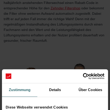
halbjährlich anstehenden Filterwechsel einen Rabatt-Code in
entsprechender Höhe für den
Zehnder Filtershop
oder bekommt
die Filter ohne weiteren Aufwand automatisch zugestellt. Dabei
trifft er auf jeden Fall immer die richtige Wahl! Denn mit der
regelmäßigen Instandhaltung des Lüftungssystems durch einen
Fachmann wird den Wert und die Leistungsfähigkeit des
Lüftungssystems erhalten und der Nutzer profitiert dauerhaft von
gesunder, frischer Raumluft.
Zustimmung
Details
Über Cookies
Diese Webseite verwendet Cookies