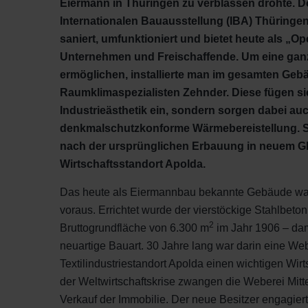
Eiermann in Thüringen zu verblassen drohte. Do
Internationalen Bauausstellung (IBA) Thüringe
saniert, umfunktioniert und bietet heute als „Op
Unternehmen und Freischaffende. Um eine ganzj
ermöglichen, installierte man im gesamten Geb
Raumklimaspezialisten Zehnder. Diese fügen sic
Industrieästhetik ein, sondern sorgen dabei auc
denkmalschutzkonforme Wärmebereistellung. So
nach der ursprünglichen Erbauung in neuem Gl
Wirtschaftsstandort Apolda.
Das heute als Eiermannbau bekannte Gebäude war s
voraus. Errichtet wurde der vierstöckige Stahlbeto
2
Bruttogrundfläche von 6.300 m
im Jahr 1906 – dam
neuartige Bauart. 30 Jahre lang war darin eine We
Textilindustriestandort Apolda einen wichtigen Wirt
der Weltwirtschaftskrise zwangen die Weberei Mitt
Verkauf der Immobilie. Der neue Besitzer engagie