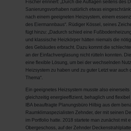
Fischer erinnert: „Durch die Auflagen seitens de
Sanierungsvorhaben natürlich etwas eingeschränkt
nach einem geeigneten Heizsystem, einem essenzie
des Eiermannbaus“. Rüdiger Kössel, seines Zeich
fügt hinzu: „Dadurch schied eine Fußbodenheizung
und klassische Heizkörper hätten niemals die nöt
des Gebäudes erbracht. Dazu kommt die schlech
an der Einfachverglasung nicht rütteln konnten. 
eine flexible Lösung, um bei der wechselnden Nut
Heizsystem zu haben und zu guter Letzt war auch d
Thema“.
Ein geeignetes Heizsystem musste also einerseits
gleichzeitig energieeffizient, behaglich und flexi
IBA beauftragte Planungsbüro Hilbig aus dem ben
Raumklimaspezialisten Zehnder, der mit seinen D
im Portfolio hatte. 2018 startete man zunächst mit 
Obergeschoss, auf der Zehnder Deckenstrahlplatten