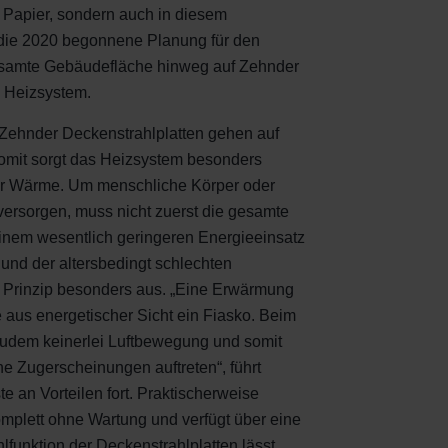
 Papier, sondern auch in diesem
 die 2020 begonnene Planung für den
esamte Gebäudefläche hinweg auf Zehnder
s Heizsystem.
 Zehnder Deckenstrahlplatten gehen auf
omit sorgt das Heizsystem besonders
für Wärme. Um menschliche Körper oder
rsorgen, muss nicht zuerst die gesamte
einem wesentlich geringeren Energieeinsatz
nd der altersbedingt schlechten
 Prinzip besonders aus. „Eine Erwärmung
 aus energetischer Sicht ein Fiasko. Beim
 zudem keinerlei Luftbewegung und somit
e Zugerscheinungen auftreten“, führt
e an Vorteilen fort. Praktischerweise
mplett ohne Wartung und verfügt über eine
funktion der Deckenstrahlplatten lässt