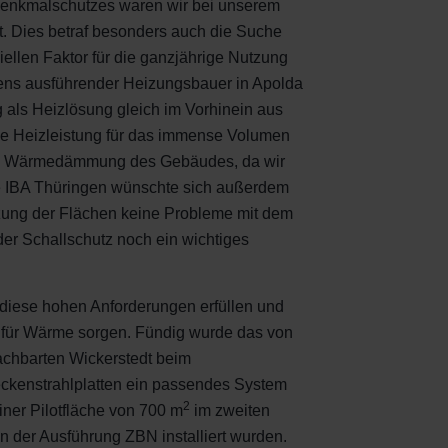
s Denkmalschutzes waren wir bei unserem
. Dies betraf besonders auch die Suche
llen Faktor für die ganzjährige Nutzung
ens ausführender Heizungsbauer in Apolda
 als Heizlösung gleich im Vorhinein aus
ige Heizleistung für das immense Volumen
te Wärmedämmung des Gebäudes, da wir
Die IBA Thüringen wünschte sich außerdem
zung der Flächen keine Probleme mit dem
er Schallschutz noch ein wichtiges
 diese hohen Anforderungen erfüllen und
bel für Wärme sorgen. Fündig wurde das von
achbarten Wickerstedt beim
eckenstrahlplatten ein passendes System
2
einer Pilotfläche von 700 m
im zweiten
 der Ausführung ZBN installiert wurden.