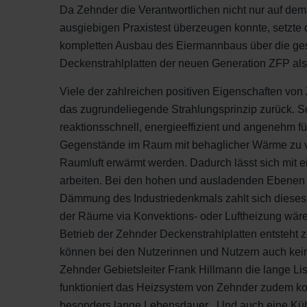
Da Zehnder die Verantwortlichen nicht nur auf dem
ausgiebigen Praxistest überzeugen konnte, setzte
kompletten Ausbau des Eiermannbaus über die g
Deckenstrahlplatten der neuen Generation ZFP al
Viele der zahlreichen positiven Eigenschaften von
das zugrundeliegende Strahlungsprinzip zurück. S
reaktionsschnell, energieeffizient und angenehm 
Gegenstände im Raum mit behaglicher Wärme zu ve
Raumluft erwärmt werden. Dadurch lässt sich mit 
arbeiten. Bei den hohen und ausladenden Ebenen u
Dämmung des Industriedenkmals zahlt sich dieses
der Räume via Konvektions- oder Luftheizung wäre
Betrieb der Zehnder Deckenstrahlplatten entsteht
können bei den Nutzerinnen und Nutzern auch kein
Zehnder Gebietsleiter Frank Hillmann die lange List
funktioniert das Heizsystem von Zehnder zudem ko
besonders lange Lebensdauer. „Und auch eine Kühl