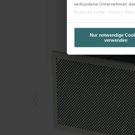
verbundene Unternehmen der 
Analysen weiter. Unsere Dien
bereitgestellt haben oder di
unseren Cookies, wenn Sie in
Nur notwendige Cook
Laut Gesetz können wir Cooki
verwenden
sind (Kategorie „Notwendig“).
Diese Seite verwendet untersc
Seiten erscheinen.
Sie können Ihre Einwilligung 