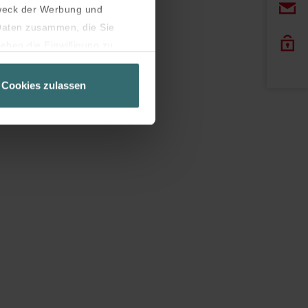
weck der Werbung und
 Daten zusammen, die Sie
eben die Einwilligung zu
Seite unbedingt notwendig
Cookies zulassen
latziert, die auf unseren
er widerrufen.