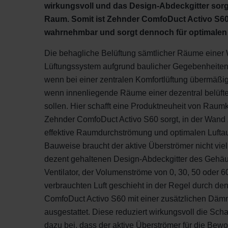
wirkungsvoll und das Design-Abdeckgitter sorgt 
Raum. Somit ist Zehnder ComfoDuct Activo S60
wahrnehmbar und sorgt dennoch für optimalen
Die behagliche Belüftung sämtlicher Räume einer W
Lüftungssystem aufgrund baulicher Gegebenheiten n
wenn bei einer zentralen Komfortlüftung übermäßi
wenn innenliegende Räume einer dezentral belüfte
sollen. Hier schafft eine Produktneuheit von Raumk
Zehnder ComfoDuct Activo S60 sorgt, in der Wand z.B
effektive Raumdurchströmung und optimalen Lufta
Bauweise braucht der aktive Überströmer nicht vie
dezent gehaltenen Design-Abdeckgitter des Gehäu
Ventilator, der Volumenströme von 0, 30, 50 oder 6
verbrauchten Luft geschieht in der Regel durch den
ComfoDuct Activo S60 mit einer zusätzlichen Dä
ausgestattet. Diese reduziert wirkungsvoll die Sc
dazu bei, dass der aktive Überströmer für die Bew