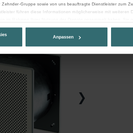
Zehnder-Gruppe sowie von uns beauftragte Dienstleister zum Z
stleister führen diese Informationen möglicherweise mit weiteren
e sie im Rahmen Ihrer Nutzung der Dienste gesammelt haben. Sie g
 deren Verwendung eingewilligt haben.
ies
es auf Ihrem Gerät speichern, wenn diese für den Betrieb dieser 
Anpassen
 Für alle anderen Cookie-Typen benötigen wir Ihre Einwilligung.
hiedliche Cookie-Typen. Einige Cookies werden von Drittparteien p
jederzeit von der Cookie-Erklärung auf unserer Website ändern od