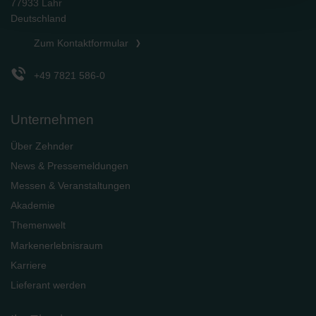
77933 Lahr
Einige Cookies werden von Drittparteien platziert, die auf
Deutschland
unseren Seiten erscheinen.
Sie können Ihre Einwilligung jederzeit von der Cookie-
Zum Kontaktformular
Erklärung auf unserer Website ändern oder widerrufen.
+49 7821 586-0
Unternehmen
Über Zehnder
News & Pressemeldungen
Messen & Veranstaltungen
Akademie
Themenwelt
Markenerlebnisraum
Karriere
Lieferant werden