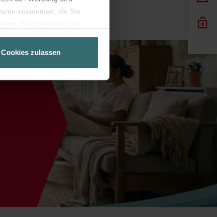
 Daten zusammen, die Sie
eben die Einwilligung zu
Seite unbedingt notwendig
Cookies zulassen
latziert, die auf unseren
er widerrufen.