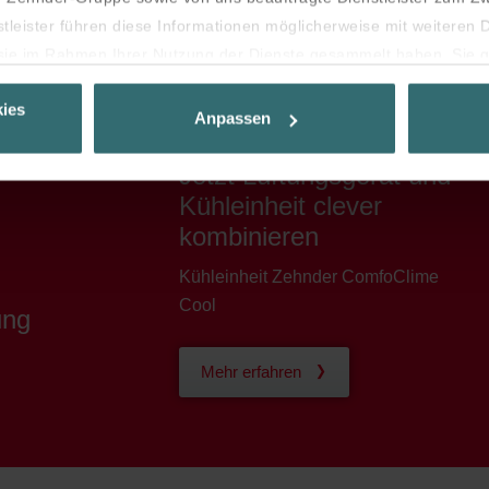
stleister führen diese Informationen möglicherweise mit weiteren
e sie im Rahmen Ihrer Nutzung der Dienste gesammelt haben. Sie g
 deren Verwendung eingewilligt haben.
ies
es auf Ihrem Gerät speichern, wenn diese für den Betrieb dieser 
Anpassen
 Für alle anderen Cookie-Typen benötigen wir Ihre Einwilligung.
hiedliche Cookie-Typen. Einige Cookies werden von Drittparteien p
Jetzt Lüftungsgerät und
Kühleinheit clever
jederzeit von der Cookie-Erklärung auf unserer Website ändern od
kombinieren
Kühleinheit Zehnder ComfoClime
Cool
ung
Mehr erfahren