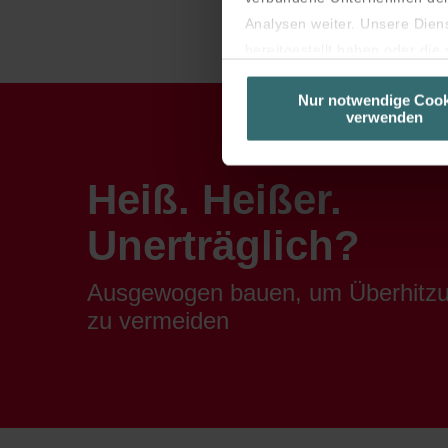
Analysen weiter. Unsere Dien
bereitgestellt haben oder di
unseren Cookies, wenn Sie in
Nur notwendige Cook
Laut Gesetz können wir Cooki
verwenden
sind (Kategorie „Notwendig“).
Diese Seite verwendet untersc
Seiten erscheinen.
Heiß. Heißer.
Sie können Ihre Einwilligung 
Unerträglich?
Ausgewogen bauen, um Überhitz
zu vermeiden