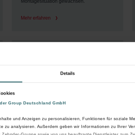
Montagesituation gewachsen.
Mehr erfahren
Design-Abdeckgitter
und Ventile
Details
Wir bieten eine große Auswahl an
Abdeckgittern für Zu- und Abluftdurchlässe.
Cookies
nder Group Deutschland GmbH
Mehr erfahren
halte und Anzeigen zu personalisieren, Funktionen für soziale M
ite zu analysieren. Außerdem geben wir Informationen zu Ihrer V
Zehnder-Gruppe sowie von uns beauftragte Dienstleister zum Z